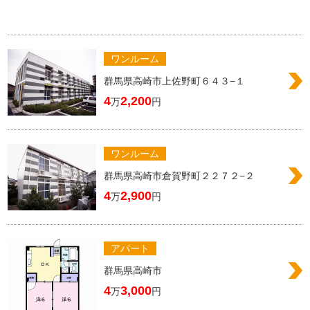
ワンルーム
群馬県高崎市上佐野町６４３−１
4
2,200
万
円
ワンルーム
群馬県高崎市倉賀野町２２７２−２
4
2,900
万
円
アパート
群馬県高崎市
4
3,000
万
円