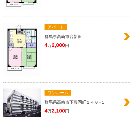
アパート
群馬県高崎市台新田
4
2,000
万
円
ワンルーム
群馬県高崎市下豊岡町１４８−１
4
2,100
万
円