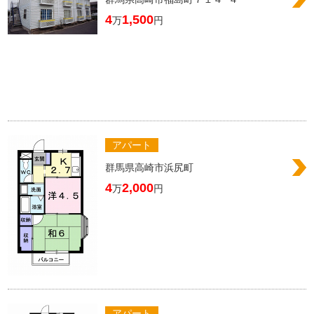
4
1,500
万
円
アパート
群馬県高崎市浜尻町
4
2,000
万
円
アパート