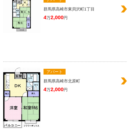
群馬県高崎市東貝沢町1丁目
4
2,000
万
円
アパート
群馬県高崎市北原町
4
2,000
万
円