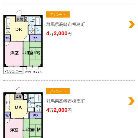
アパート
群馬県高崎市福島町
4
2,000
万
円
アパート
群馬県高崎市棟高町
4
2,000
万
円