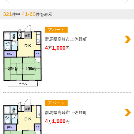
321
41-60
件中
件を表示
アパート
群馬県高崎市上佐野町
4
1,000
万
円
アパート
群馬県高崎市上佐野町
4
1,000
万
円