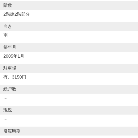
階数
2階建2階部分
向き
南
築年月
2005年1月
駐車場
有、3150円
総戸数
－
現況
－
引渡時期