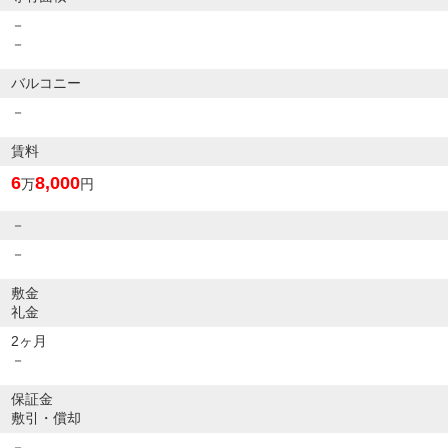
－
－
バルコニー
－
賃料
6
8,000
万
円
－
－
敷金
礼金
2ヶ月
－
保証金
敷引・償却
－