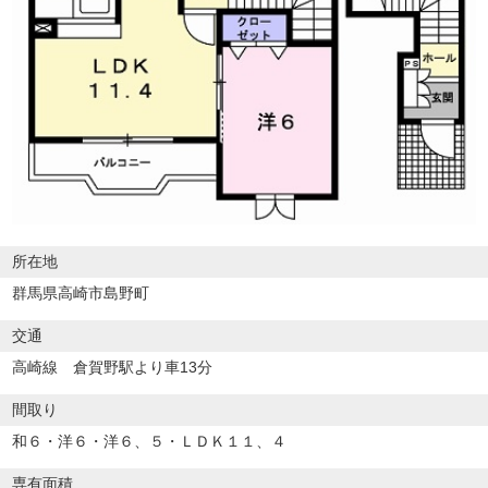
所在地
群馬県高崎市島野町
交通
高崎線 倉賀野駅より車13分
間取り
和６・洋６・洋６、５・ＬＤＫ１１、４
専有面積