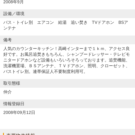
2008年9月
設備／環境
バス・トイレ別 エアコン 給湯 追い焚き TVドアホン BSア
ンテナ
備考
人気のカウンターキッチン！高崎インターまで１ｋｍ、アクセス良
好です。お風呂追焚きもちろん、シャンプードレッサー・テレビモ
ニタードアホンなど設備もいろいろそろっております。追焚機能、
洗濯機置場、ＢＳアンテナ、ＴＶドアホン、照明、クローゼット、
バストイレ別。連帯保証人不要制度利用可。
取引態様
仲介
情報登録日
2008年09月12日