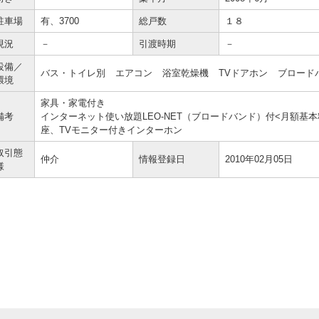
駐車場
有、3700
総戸数
１８
現況
－
引渡時期
－
設備／
バス・トイレ別 エアコン 浴室乾燥機 TVドアホン ブロー
環境
家具・家電付き
備考
インターネット使い放題LEO-NET（ブロードバンド）付<月額基
座、TVモニター付きインターホン
取引態
仲介
情報登録日
2010年02月05日
様