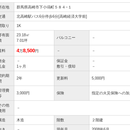
所在地
群馬県高崎市下小塙町５８４−１
交通
北高崎駅バス6分停歩6分[高崎経済大学前]
間取り
1K
専有面
23.18㎡
バルコニー
－
積
7.01坪
4
8,500
賃料
－
－
万
円
敷金
－
保証金
－
礼金
1ヶ月
敷引・償却
－
契約期
2年
更新料
5,000円
間
管理費
3,000円
保険
指定の火災保険への加
等
その他
－
費用
構造
木造
階数
２階建
向き
－
築年月
2008年6月