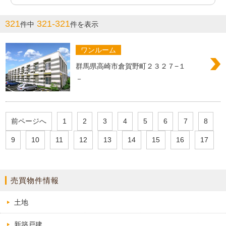
321
321-321
件中
件を表示
ワンルーム
群馬県高崎市倉賀野町２３２７−１
－
前ページへ
1
2
3
4
5
6
7
8
9
10
11
12
13
14
15
16
17
売買物件情報
土地
新築戸建